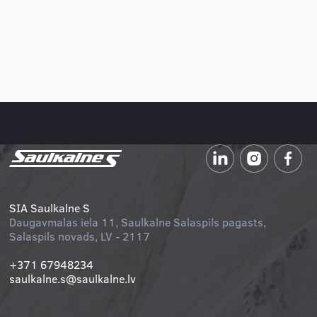
Kāpinām apgrozījumu un investējam
ražotņu modernizācijā
Uzzināt vairāk
SIA Saulkalne S
Daugavmalas iela 11, Saulkalne Salaspils pagasts,
Salaspils novads, LV - 2117
+371 67948234
saulkalne.s@saulkalne.lv