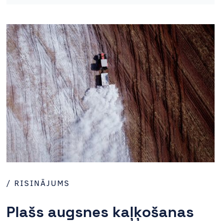
Atbilstošie materiāli
/ RISINĀJUMS
Plašs augsnes kaļķošanas