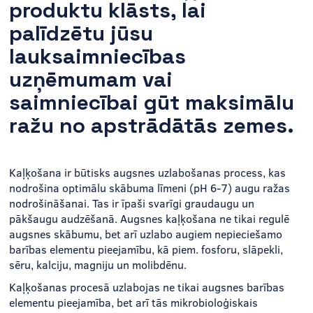
produktu klāsts, lai
palīdzētu jūsu
lauksaimniecības
uzņēmumam vai
saimniecībai gūt maksimālu
ražu no apstrādātās zemes.
Kaļķošana ir būtisks augsnes uzlabošanas process, kas
nodrošina optimālu skābuma līmeni (pH 6-7) augu ražas
nodrošināšanai. Tas ir īpaši svarīgi graudaugu un
pākšaugu audzēšanā. Augsnes kaļķošana ne tikai regulē
augsnes skābumu, bet arī uzlabo augiem nepieciešamo
barības elementu pieejamību, kā piem. fosforu, slāpekli,
sēru, kalciju, magniju un molibdēnu.
Kaļķošanas procesā uzlabojas ne tikai augsnes barības
elementu pieejamība, bet arī tās mikrobioloģiskais