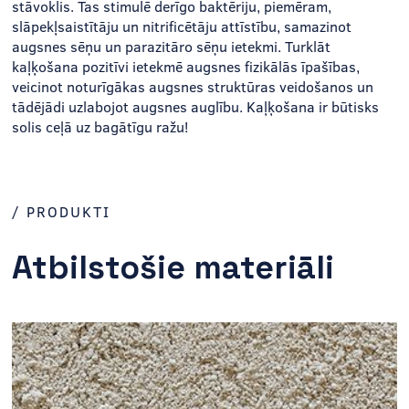
stāvoklis. Tas stimulē derīgo baktēriju, piemēram,
slāpekļsaistītāju un nitrificētāju attīstību, samazinot
augsnes sēņu un parazitāro sēņu ietekmi. Turklāt
kaļķošana pozitīvi ietekmē augsnes fizikālās īpašības,
veicinot noturīgākas augsnes struktūras veidošanos un
tādējādi uzlabojot augsnes auglību. Kaļķošana ir būtisks
solis ceļā uz bagātīgu ražu!
/ PRODUKTI
Atbilstošie materiāli