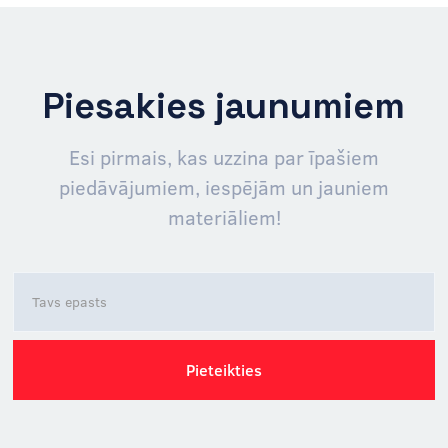
Piesakies jaunumiem
Esi pirmais, kas uzzina par īpašiem
piedāvājumiem, iespējām un jauniem
materiāliem!