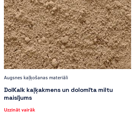
Augsnes kaļķošanas materiāli
DolKalk kaļķakmens un dolomīta miltu
maisījums
Uzzināt vairāk