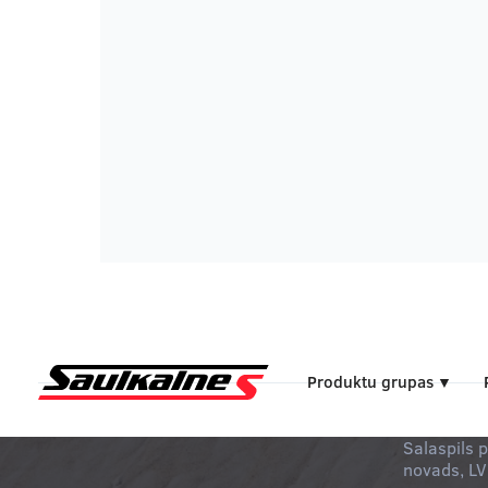
Produktu grupas
▼
SIA Saulka
Daugavmala
Salaspils 
novads, LV