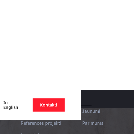
In
Kontakti
English
Pielietojums
Jaunumi
zas
References projekti
Par mums