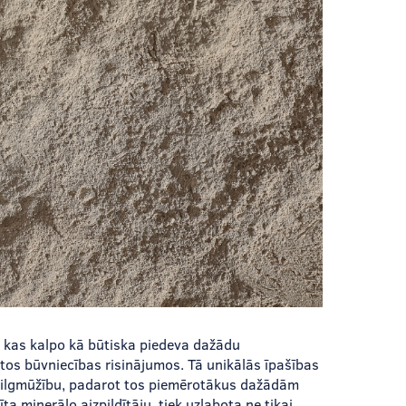
, kas kalpo kā būtiska piedeva dažādu
tos būvniecības risinājumos. Tā unikālās īpašības
n ilgmūžību, padarot tos piemērotākus dažādām
 minerālo aizpildītāju, tiek uzlabota ne tikai