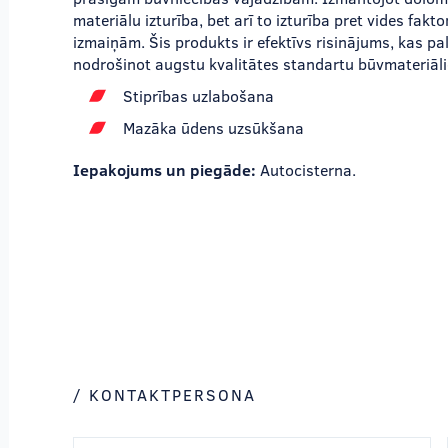
materiālu izturība, bet arī to izturība pret vides fa
izmaiņām. Šis produkts ir efektīvs risinājums, kas p
nodrošinot augstu kvalitātes standartu būvmateriāl
Stiprības uzlabošana
Mazāka ūdens uzsūkšana
Iepakojums un piegāde:
Autocisterna.
/ KONTAKTPERSONA