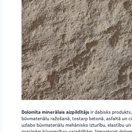
Dolomīta minerālais aizpildītājs
ir dabisks produkts
būvmateriālu ražošanā, tostarp betonā, asfaltā un ci
uzlabo būvmateriālu mehānisko izturību, elastību u
prasīgām būvniecības vajadzībām. Izmantojot dolomīta