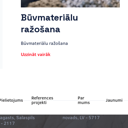
Būvmateriālu
ražošana
Būvmateriālu ražošana
Uzzināt vairāk
References
Par
Pielietojums
Jaunumi
projekti
mums
lne S
SIA Salenieku Dolomīts
s iela 11, Saulkalne
Skolas iela 3b-13, Kārsava, Lud
pagasts, Salaspils
novads, LV - 5717
 - 2117