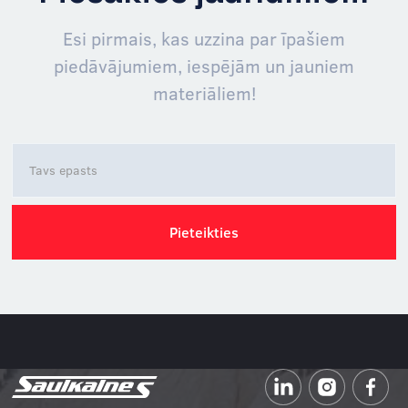
Esi pirmais, kas uzzina par īpašiem
piedāvājumiem, iespējām un jauniem
materiāliem!