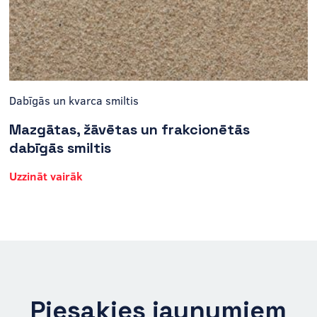
Dabīgās un kvarca smiltis
Mazgātas, žāvētas un frakcionētās
dabīgās smiltis
Uzzināt vairāk
Piesakies jaunumiem