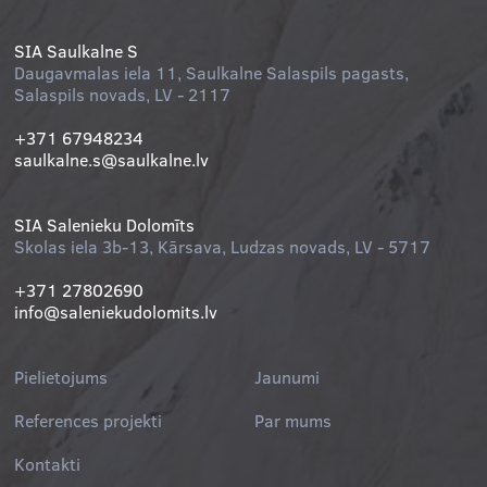
SIA Saulkalne S
Daugavmalas iela 11, Saulkalne Salaspils pagasts,
Salaspils novads, LV - 2117
+371 67948234
saulkalne.s@saulkalne.lv
SIA Salenieku Dolomīts
Skolas iela 3b-13, Kārsava, Ludzas novads, LV - 5717
+371 27802690
info@saleniekudolomits.lv
Pielietojums
Jaunumi
References projekti
Par mums
Kontakti