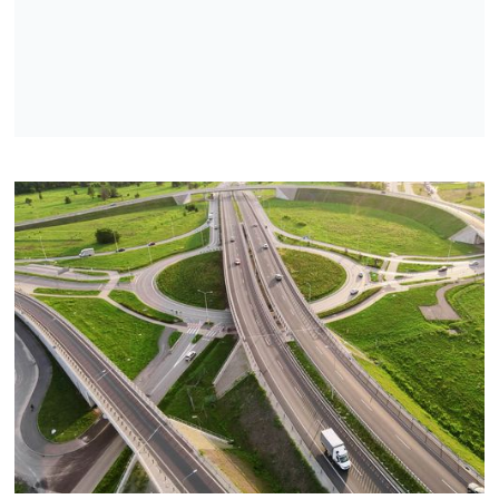
Apraksts
Atbilstošie materiāli