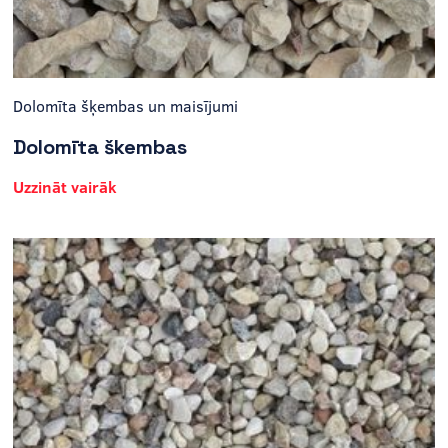
Dolomīta šķembas un maisījumi
Dolomīta škembas
Uzzināt vairāk