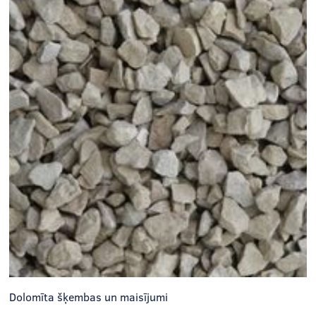
Dolomīta šķembas un maisījumi