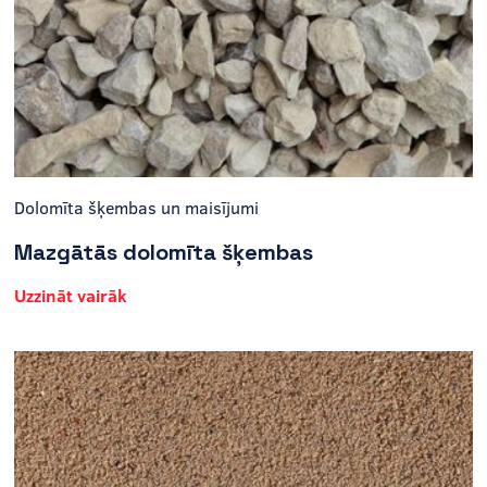
Dolomīta šķembas un maisījumi
Mazgātās dolomīta šķembas
Uzzināt vairāk