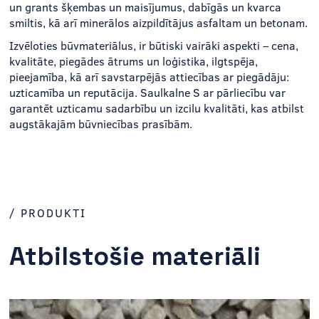
un grants šķembas un maisījumus, dabīgās un kvarca
smiltis, kā arī minerālos aizpildītājus asfaltam un betonam.
Izvēloties būvmateriālus, ir būtiski vairāki aspekti – cena,
kvalitāte, piegādes ātrums un loģistika, ilgtspēja,
pieejamība, kā arī savstarpējās attiecības ar piegādāju:
uzticamība un reputācija. Saulkalne S ar pārliecību var
garantēt uzticamu sadarbību un izcilu kvalitāti, kas atbilst
augstākajām būvniecības prasībām.
/ PRODUKTI
Atbilstošie materiāli