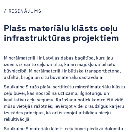
/ RISINĀJUMS
Plašs materiālu klāsts ceļu
infrastruktūras projektiem
Minerālmateriāli ir Latvijas dabas bagātība, kuru jau
izsenis izmanto ceļu un tiltu, kā arī mājokļu un pilsētu
būvniecībā. Minerālmateriāli ir būtiska transportbetona,
asfalta, bruģa un citu būvmateriālu sastāvdaļa.
Saulkalne S ražo plašu sertificētu minerālmateriālu klāstu
ceļu būvei, kas nodrošina uzticamu, ilgnoturīgu un
kavlitatīvu ceļu segumu. Ražošana notiek kontrolētā vidē
mūsu vietējās ražotnēs, ievērojot videi draudzīgus karjeru
izstrādes principus, kā arī īstenojot atbildīgu pieeju
rekultivācijā.
Saulkalne S materiālu klāsts ceļu būvei piedāvā dolomīta