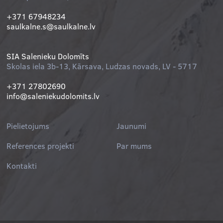
+371 67948234
saulkalne.s@saulkalne.lv
SIA Salenieku Dolomīts
Skolas iela 3b-13, Kārsava, Ludzas novads, LV - 5717
+371 27802690
info@saleniekudolomits.lv
Pielietojums
Jaunumi
References projekti
Par mums
Kontakti