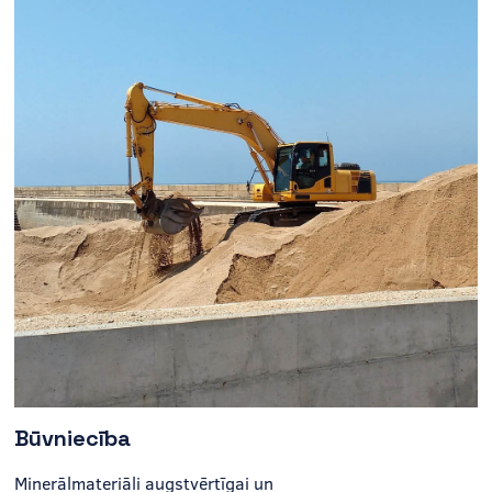
Būvniecība
Minerālmateriāli augstvērtīgai un