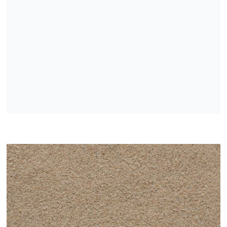
Mazgātas, žāvētas un frakcionētas kvarca smiltis
Mazgātas, frakcionētas kvarca smiltis
Mazgātas, žāvētas un frakcionētās dabīgās smiltis
Mazgātas sijātas smiltis
Drupinātas mazgātas sijātas smiltis