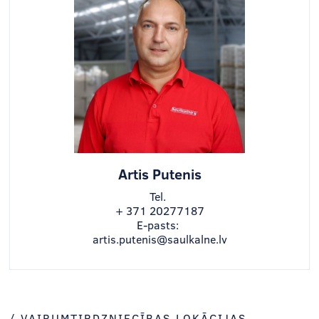
Artis Putenis
Tel.
+ 371 20277187
E-pasts:
artis.putenis@saulkalne.lv
/ VAIRUMTIRDZNIECĪBAS LOKĀCIJAS