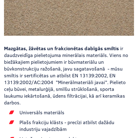
Mazgātas, žāvētas un frakcionētas dabīgās smiltis
ir
daudzveidīga pielietojuma minerālais materiāls. Viens no
biežākajiem pielietojumiem ir būvmateriālu un
būvkonstrukciju ražošanā, javu sagatavošanā - mūsu
smiltis ir sertificētas un atbilst EN 13139:2002, EN
13139:2002/AC:2004 "Minerālmateriāli javai". Pielieto
ceļu būvei, metalurģijā, smilšu strūklošanā, sporta
laukumu iekārtošanā, ūdens filtrācijai, kā arī keramikas
darbos.
Universāls materiāls
Plašs frakciju klāsts - precīzi atbilst dažādu
industriju vajadzībām