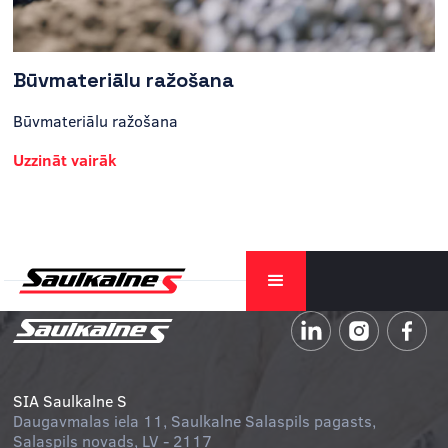
Būvmateriālu ražošana
Būvmateriālu ražošana
Uzzināt vairāk
SIA Saulkalne S
Daugavmalas iela 11, Saulkalne Salaspils pagasts,
Salaspils novads, LV - 2117