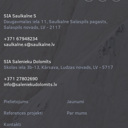
SIA Saulkalne S
Daugavmalas iela 11, Saulkalne Salaspils pagasts,
Salaspils novads, LV - 2117
+371 67948234
saulkalne.s@saulkalne.lv
SIA Salenieku Dolomīts
Skolas iela 3b-13, Kārsava, Ludzas novads, LV - 5717
+371 27802690
info@saleniekudolomits.lv
Pielietojums
Jaunumi
References projekti
Par mums
Kontakti