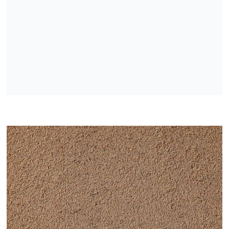
Mazgātas, žāvētas un frakcionētas kvarca smiltis
Mazgātas, frakcionētas kvarca smiltis
Mazgātas, žāvētas un frakcionētās dabīgās smiltis
Mazgātas sijātas smiltis
Drupinātas mazgātas sijātas smiltis