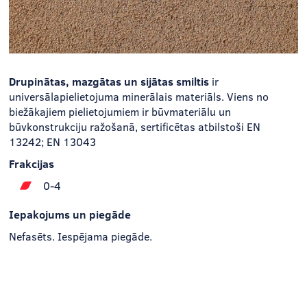
Drupinātas, mazgātas un sijātas smiltis
ir
universālapielietojuma minerālais materiāls. Viens no
biežākajiem pielietojumiem ir būvmateriālu un
būvkonstrukciju ražošanā, sertificētas atbilstoši EN
13242; EN 13043
Frakcijas
0-4
Iepakojums un piegāde
Nefasēts. Iespējama piegāde.