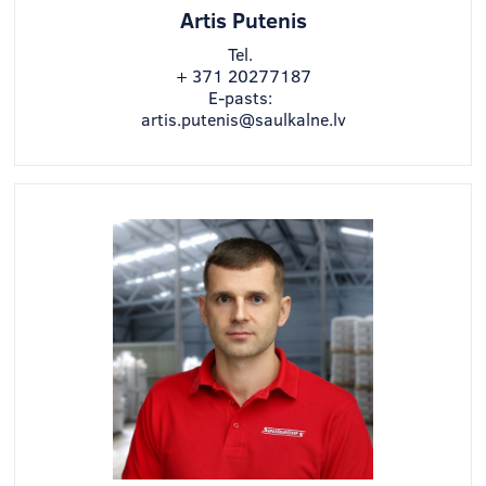
Artis Putenis
Tel.
+ 371 20277187
E-pasts:
artis.putenis@saulkalne.lv