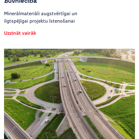
Būvniecība
Minerālmateriāli augstvērtīgai un
ilgtspējīgai projektu īstenošanai
Uzzināt vairāk