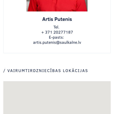
Artis Putenis
Tel.
+ 371 20277187
E-pasts:
artis.putenis@saulkalne.lv
/ VAIRUMTIRDZNIECĪBAS LOKĀCIJAS