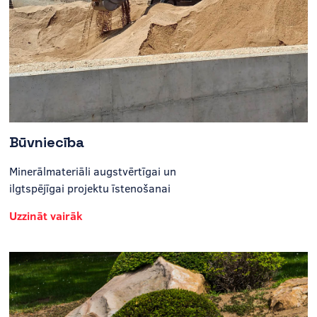
Būvniecība
Minerālmateriāli augstvērtīgai un
ilgtspējīgai projektu īstenošanai
Uzzināt vairāk