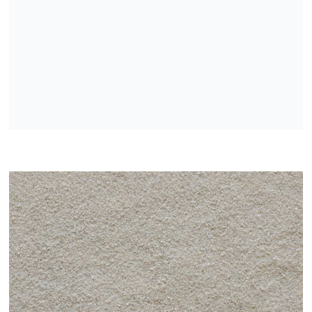
Mazgātas, žāvētas un frakcionētas kvarca smiltis
Mazgātas, frakcionētas kvarca smiltis
Mazgātas, žāvētas un frakcionētās dabīgās smiltis
Mazgātas sijātas smiltis
Drupinātas mazgātas sijātas smiltis