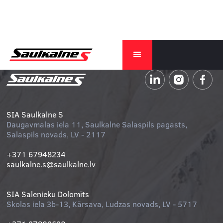
SIA Saulkalne S
Daugavmalas iela 11, Saulkalne Salaspils pagasts,
Salaspils novads, LV - 2117
+371 67948234
saulkalne.s@saulkalne.lv
SIA Salenieku Dolomīts
Skolas iela 3b-13, Kārsava, Ludzas novads, LV - 5717