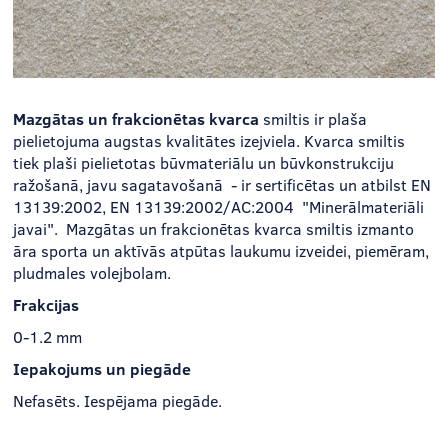
Mazgātas un frakcionētas kvarca
smiltis ir plaša
pielietojuma augstas kvalitātes izejviela. Kvarca smiltis
tiek plaši pielietotas būvmateriālu un būvkonstrukciju
ražošanā, javu sagatavošanā - ir sertificētas un atbilst EN
13139:2002, EN 13139:2002/AC:2004 "Minerālmateriāli
javai". Mazgātas un frakcionētas kvarca smiltis izmanto
āra sporta un aktīvās atpūtas laukumu izveidei, piemēram,
pludmales volejbolam.
Frakcijas
0-1.2 mm
Iepakojums un piegāde
Nefasēts. Iespējama piegāde.